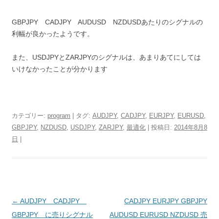
GBPJPY CADJPY AUDUSD NZDUSDあたりのシグナルの
利幅が良かったようです。
また、USDJPYとZARJPYのシグナルは、あまりあてにしては
いけなかったことが分かります
カテゴリー:
program
| タグ:
AUDJPY
,
CADJPY
,
EURJPY
,
EURUSD
,
GBPJPY
,
NZDUSD
,
USDJPY
,
ZARJPY
,
最適化
| 投稿日:
2014年8月8
日
|
投
←
AUDJPY CADJPY
CADJPY EURJPY GBPJPY
稿
GBPJPY に売りシグナル
AUDUSD EURUSD NZDUSD 売