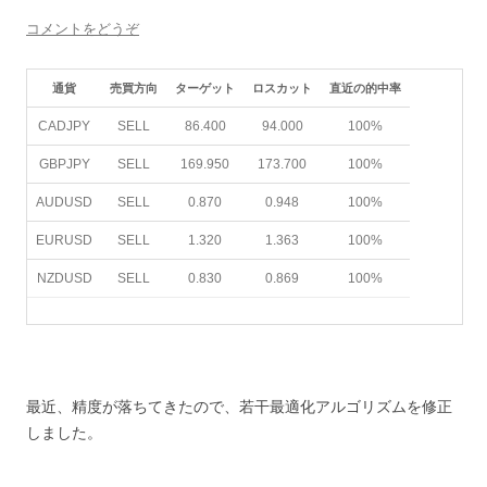
コメントをどうぞ
通貨
売買方向
ターゲット
ロスカット
直近の的中率
CADJPY
SELL
86.400
94.000
100%
GBPJPY
SELL
169.950
173.700
100%
AUDUSD
SELL
0.870
0.948
100%
EURUSD
SELL
1.320
1.363
100%
NZDUSD
SELL
0.830
0.869
100%
最近、精度が落ちてきたので、若干最適化アルゴリズムを修正
しました。