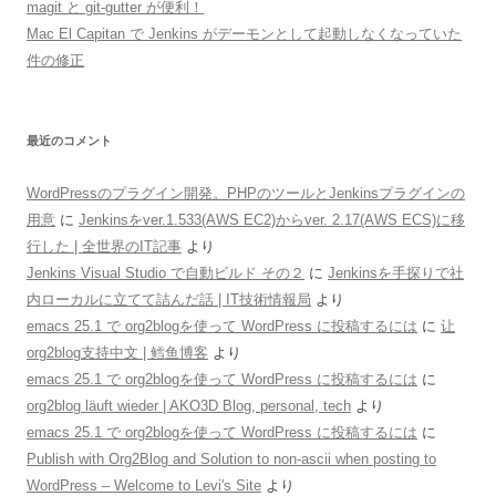
magit と git-gutter が便利！
Mac El Capitan で Jenkins がデーモンとして起動しなくなっていた
件の修正
最近のコメント
WordPressのプラグイン開発。PHPのツールとJenkinsプラグインの
用意
に
Jenkinsをver.1.533(AWS EC2)からver. 2.17(AWS ECS)に移
行した | 全世界のIT記事
より
Jenkins Visual Studio で自動ビルド その２
に
Jenkinsを手探りで社
内ローカルに立てて詰んだ話 | IT技術情報局
より
emacs 25.1 で org2blogを使って WordPress に投稿するには
に
让
org2blog支持中文 | 鳕鱼博客
より
emacs 25.1 で org2blogを使って WordPress に投稿するには
に
org2blog läuft wieder | AKO3D Blog, personal, tech
より
emacs 25.1 で org2blogを使って WordPress に投稿するには
に
Publish with Org2Blog and Solution to non-ascii when posting to
WordPress – Welcome to Levi's Site
より