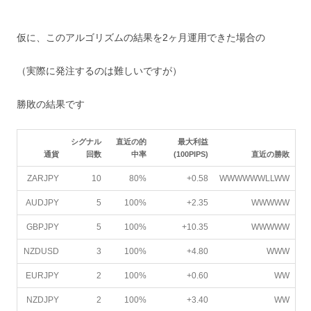
仮に、このアルゴリズムの結果を2ヶ月運用できた場合の
（実際に発注するのは難しいですが）
勝敗の結果です
シグナル
直近の的
最大利益
通貨
回数
中率
(100PIPS)
直近の勝敗
ZARJPY
10
80%
+0.58
WWWWWWLLWW
AUDJPY
5
100%
+2.35
WWWWW
GBPJPY
5
100%
+10.35
WWWWW
NZDUSD
3
100%
+4.80
WWW
EURJPY
2
100%
+0.60
WW
NZDJPY
2
100%
+3.40
WW