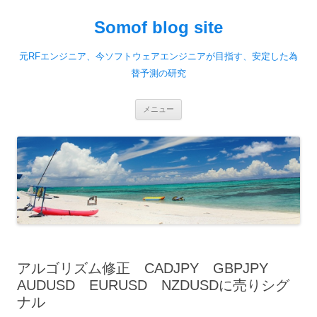
Somof blog site
元RFエンジニア、今ソフトウェアエンジニアが目指す、安定した為
替予測の研究
コ
メニュー
ン
テ
ン
ツ
へ
移
動
アルゴリズム修正 CADJPY GBPJPY
AUDUSD EURUSD NZDUSDに売りシグ
ナル