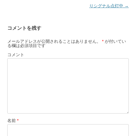
ナ
りシグナル点灯中
→
ビ
ゲ
コメントを残す
ー
シ
メールアドレスが公開されることはありません。
*
が付いてい
る欄は必須項目です
ョ
コメント
ン
名前
*