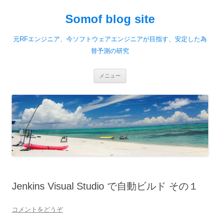
Somof blog site
元RFエンジニア、今ソフトウェアエンジニアが目指す、安定した為
替予測の研究
コ
メニュー
ン
テ
ン
ツ
へ
移
動
Jenkins Visual Studio で自動ビルド その１
コメントをどうぞ