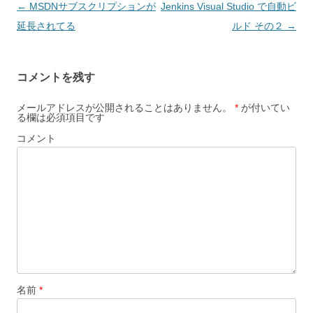
投
←
MSDNサブスクリプションが
Jenkins Visual Studio で自動ビ
稿
延長されてる
ルド その２
→
ナ
ビ
コメントを残す
ゲ
ー
メールアドレスが公開されることはありません。
*
が付いてい
る欄は必須項目です
シ
コメント
ョ
ン
名前
*