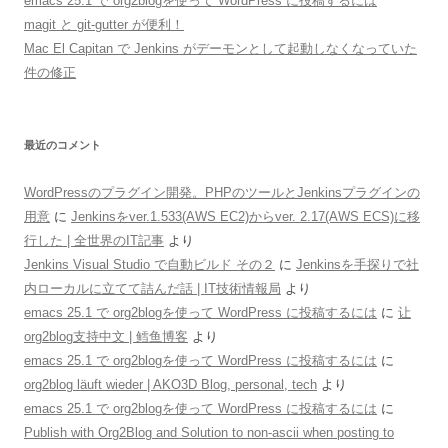
emacs 25.1 で org2blogを使って WordPress に投稿するには
magit と git-gutter が便利！
Mac El Capitan で Jenkins がデーモンとして起動しなくなっていた
件の修正
最近のコメント
WordPressのプラグイン開発。PHPのツールとJenkinsプラグインの
用意
に
Jenkinsをver.1.533(AWS EC2)からver. 2.17(AWS ECS)に移
行した | 全世界のIT記事
より
Jenkins Visual Studio で自動ビルド その２
に
Jenkinsを手探りで社
内ローカルに立てて詰んだ話 | IT技術情報局
より
emacs 25.1 で org2blogを使って WordPress に投稿するには
に
让
org2blog支持中文 | 鳕鱼博客
より
emacs 25.1 で org2blogを使って WordPress に投稿するには
に
org2blog läuft wieder | AKO3D Blog, personal, tech
より
emacs 25.1 で org2blogを使って WordPress に投稿するには
に
Publish with Org2Blog and Solution to non-ascii when posting to