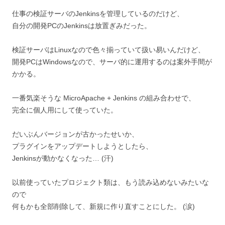
仕事の検証サーバのJenkinsを管理しているのだけど、
自分の開発PCのJenkinsは放置ぎみだった。
検証サーバはLinuxなので色々揃っていて扱い易いんだけど、
開発PCはWindowsなので、サーバ的に運用するのは案外手間が
かかる。
一番気楽そうな MicroApache + Jenkins の組み合わせで、
完全に個人用にして使っていた。
だいぶんバージョンが古かったせいか、
プラグインをアップデートしようとしたら、
Jenkinsが動かなくなった… (汗)
以前使っていたプロジェクト類は、もう読み込めないみたいな
ので
何もかも全部削除して、新規に作り直すことにした。 (涙)